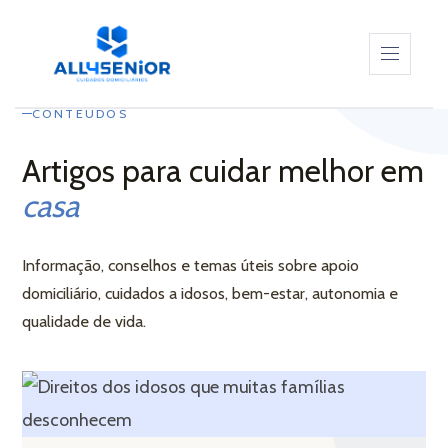
sos –
sos –
CONTEÚDOS
ALL4SENIOR
Artigos para cuidar melhor em
casa
as da
SERVIÇOS
Informação, conselhos e temas úteis sobre apoio
CUIDADORES
iria –
domiciliário, cuidados a idosos, bem-estar, autonomia e
qualidade de vida.
CONTEÚDOS
CONTACTOS