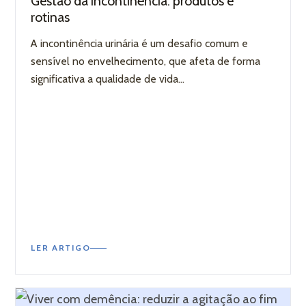
Gestão da incontinência: produtos e
rotinas
A incontinência urinária é um desafio comum e
sensível no envelhecimento, que afeta de forma
significativa a qualidade de vida...
a
liário
LER ARTIGO