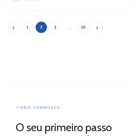
‹
›
2
1
3
…
10
FALE CONNOSCO
O seu primeiro passo