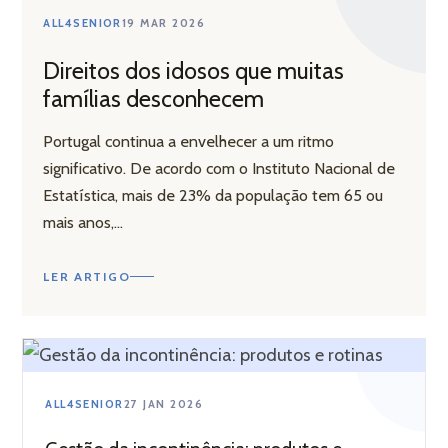
 –
ALL4SENIOR
19 MAR 2026
PEDIR INFORMAÇÃO
Direitos dos idosos que muitas
famílias desconhecem
LIGAR AGORA
Portugal continua a envelhecer a um ritmo
significativo. De acordo com o Instituto Nacional de
Estatística, mais de 23% da população tem 65 ou
mais anos,...
dos ao
LER ARTIGO
ALL4SENIOR
27 JAN 2026
 Leiria