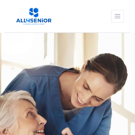
sos –
sos –
ALL4SENIOR
as da
SERVIÇOS
CUIDADORES
iria –
CONTEÚDOS
CONTACTOS