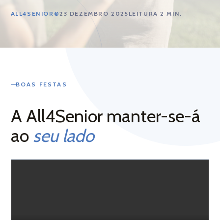
 –
ALL4SENIOR®
23 DEZEMBRO 2025
LEITURA 2 MIN.
PEDIR INFORMAÇÃO
LIGAR AGORA
BOAS FESTAS
A All4Senior manter-se-á
dos ao
ao
seu lado
 Leiria