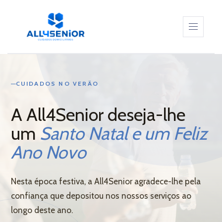
sos –
sos –
ALL4SENIOR
CUIDADOS NO VERÃO
By
All4Senior - Cuidados Domiciliários
in
as da
SERVIÇOS
All4Senior
Dezembro 23, 2025
0 Comments
A All4Senior deseja-lhe
um
Santo Natal e um Feliz
CUIDADORES
iria –
Ano Novo
CONTEÚDOS
Nesta época festiva, a All4Senior agradece-lhe pela
confiança que depositou nos nossos serviços ao
CONTACTOS
longo deste ano.