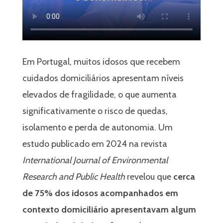
 –
PEDIR INFORMAÇÃO
LIGAR AGORA
Em Portugal, muitos idosos que recebem
cuidados domiciliários apresentam níveis
elevados de fragilidade, o que aumenta
significativamente o risco de quedas,
isolamento e perda de autonomia. Um
dos ao
estudo publicado em 2024 na revista
International Journal of Environmental
Research and Public Health
revelou que
cerca
de 75% dos idosos acompanhados em
contexto domiciliário apresentavam algum
 Leiria