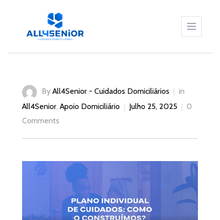
sos –
sos –
ALL4SENIOR
By
All4Senior - Cuidados Domiciliários
in
as da
SERVIÇOS
All4Senior
,
Apoio Domiciliário
Julho 25, 2025
0
Comments
CUIDADORES
iria –
CONTEÚDOS
CONTACTOS