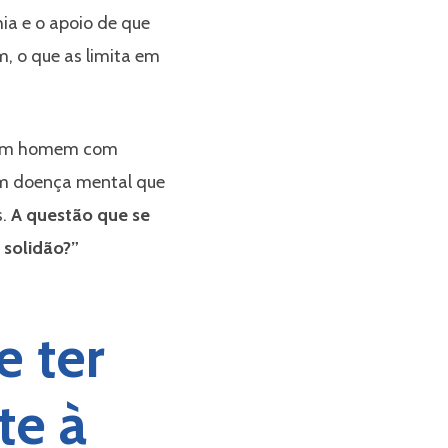
ia e o apoio de que
, o que as limita em
. Um homem com
com doença mental que
s.
A questão que se
 solidão?”
e ter
te à