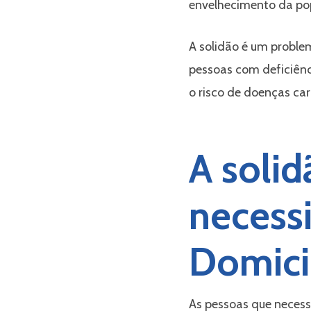
envelhecimento da popu
A solidão é um proble
pessoas com deficiênc
a
o risco de doenças ca
A soli
necess
liário
Domicil
As pessoas que necessi