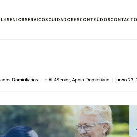
LL4SENIOR
SERVIÇOS
CUIDADORES
CONTEÚDOS
CONTACT
dados Domiciliários
in
All4Senior
,
Apoio Domiciliário
Junho 22,