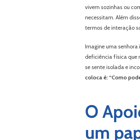
iliário
vivem sozinhas ou com
necessitam. Além diss
termos de interação so
Imagine uma senhora 
deficiência física qu
se sente isolada e in
coloca é: “Como pode 
O Apoio
um pap