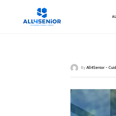
sos –
A
sos –
as da
By
All4Senior - Cui
iria –