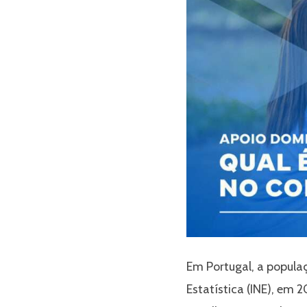
 –
dos ao
Em Portugal, a popula
Estatística (INE), em
 Leiria