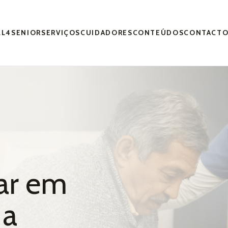
LL4SENIOR
SERVIÇOS
CUIDADORES
CONTEÚDOS
CONTACT
dados Domiciliários
in
All4Senior
,
Apoio Domiciliário
Setembro
ar em
 a