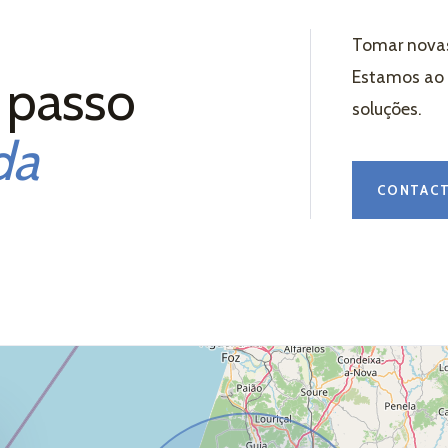
Tomar novas
Estamos ao s
 passo
soluções.
da
CONTAC