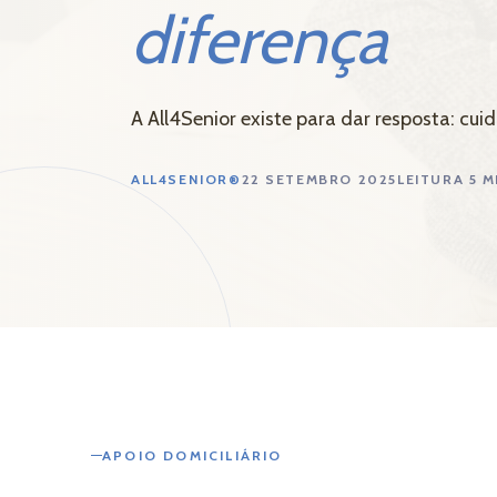
 –
diferença
A All4Senior existe para dar resposta: cu
ALL4SENIOR®
22 SETEMBRO 2025
LEITURA 5 M
dos ao
APOIO DOMICILIÁRIO
 Leiria