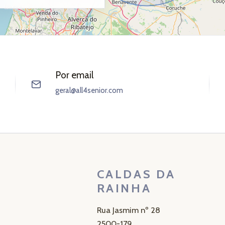
Por email
geral@all4senior.com
CALDAS DA
RAINHA
Rua Jasmim nº 28
2500-179