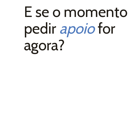
E se o momento
pedir
apoio
for
a
agora?
liário