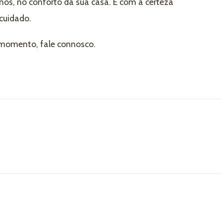
os, no conforto da sua casa. E com a certeza
 cuidado.
o momento, fale connosco.