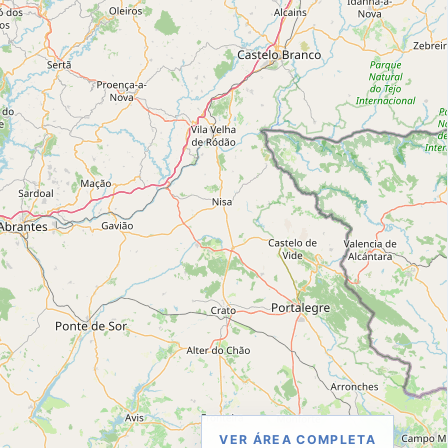
RAIO
SERVIÇO
30 km
Apoio domiciliário
VER ÁREA COMPLETA