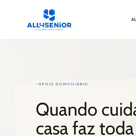
sos –
A
sos –
as da
By
All4Senior - Cui
APOIO DOMICILIÁRIO
iria –
Quando cuid
casa faz toda